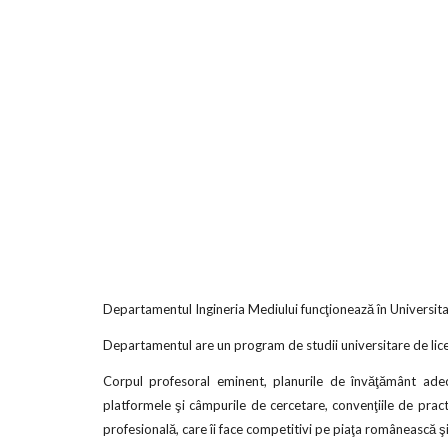
Departamentul Ingineria Mediului funcţionează în Universitate
Departamentul are un program de studii universitare de lic
Corpul profesoral eminent, planurile de învăţământ ade
platformele şi câmpurile de cercetare, convenţiile de practi
profesională, care îi face competitivi pe piaţa românească şi