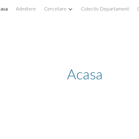
asa
Admitere
Cercetare
Colectiv Departament
ip to main content
Skip to navigat
Acasa