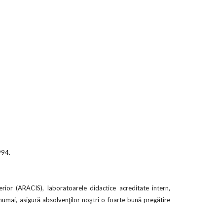
994.
or (ARACIS), laboratoarele didactice acreditate intern,
u numai, asigură absolvenţilor noştri o foarte bună pregătire