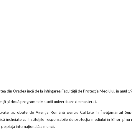
a din Oradea încă de la înfiinţarea Facultăţii de Protecţia Mediului, în anul 1
enţă şi două programe de studii universitare de masterat.
cvate, aprobate de Agenţia Română pentru Calitate în Învăţământul Superi
că încheiate cu instituţiile responsabile de protecţia mediului în Bihor şi n
 pe piaţa internaţională a muncii.